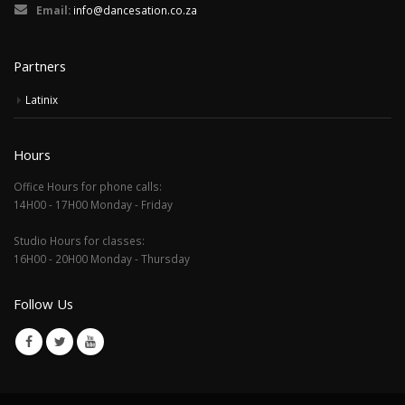
Email:
info@dancesation.co.za
Partners
Latinix
Hours
Office Hours for phone calls:
14H00 - 17H00 Monday - Friday
Studio Hours for classes:
16H00 - 20H00 Monday - Thursday
Follow Us