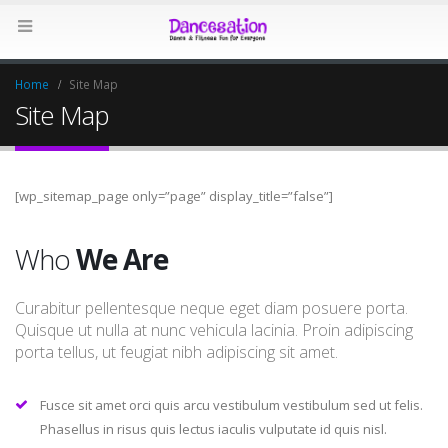
Home
Site Map
Site Map
[wp_sitemap_page only=”page” display_title=”false”]
Who
We Are
Curabitur pellentesque neque eget diam posuere porta.
Quisque ut nulla at nunc vehicula lacinia. Proin adipiscing
porta tellus, ut feugiat nibh adipiscing sit amet.
Fusce sit amet orci quis arcu vestibulum vestibulum sed ut felis.
Phasellus in risus quis lectus iaculis vulputate id quis nisl.